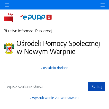
Ukryj/pokaż menu przedmiotowe
Uk
Biuletyn Informacji Publicznej
Ośrodek Pomocy Społecznej
w Nowym Warpnie
ostatnio dodane
Wyszukiwarka
Szukaj
wyszukiwanie zaawansowane