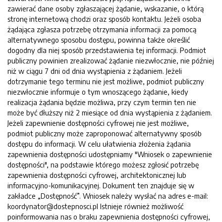
zawierać dane osoby zgłaszającej żądanie, wskazanie, o którą
stronę internetową chodzi oraz sposób kontaktu. Jeżeli osoba
żądająca zgłasza potrzebę otrzymania informacji za pomocą
alternatywnego sposobu dostępu, powinna także określić
dogodny dla niej sposób przedstawienia tej informacji. Podmiot
publiczny powinien zrealizować żądanie niezwłocznie, nie później
niż w ciągu 7 dni od dnia wystąpienia z żądaniem. Jeżeli
dotrzymanie tego terminu nie jest możliwe, podmiot publiczny
niezwłocznie informuje o tym wnoszącego żądanie, kiedy
realizacja żądania będzie możliwa, przy czym termin ten nie
może być dłuższy niż 2 miesiące od dnia wystąpienia z żądaniem.
Jeżeli zapewnienie dostępności cyfrowej nie jest możliwe,
podmiot publiczny może zaproponować alternatywny sposób
dostępu do informacji. W celu ułatwienia złożenia żądania
zapewnienia dostępności udostępniamy "Wniosek o zapewnienie
dostępności", na podstawie którego możesz zgłosić potrzebę
zapewnienia dostępności cyfrowej, architektonicznej lub
informacyjno-komunikacyjnej. Dokument ten znajduje się w
zakładce „Dostępność”. Wniosek należy wysłać na adres e-mail:
koordynator@dostepnosci.pl Istnieje również możliwość
poinformowania nas o braku zapewnienia dostępności cyfrowej,