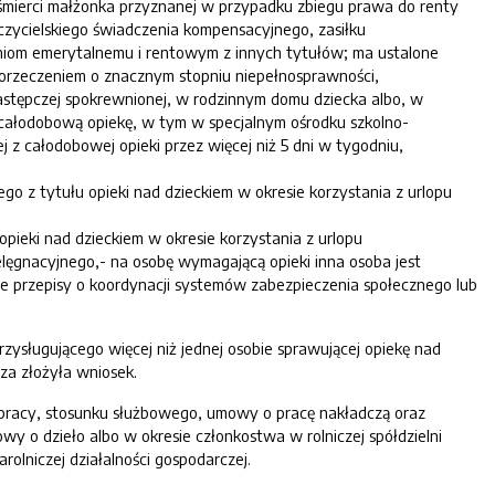
 śmierci małżonka przyznanej w przypadku zbiegu prawa do renty
uczycielskiego świadczenia kompensacyjnego, zasiłku
iom emerytalnemu i rentowym z innych tytułów; ma ustalone
ę orzeczeniem o znacznym stopniu niepełnosprawności,
zastępczej spokrewnionej, w rodzinnym domu dziecka albo, w
ej całodobową opiekę, w tym w specjalnym ośrodku szkolno-
z całodobowej opieki przez więcej niż 5 dni w tygodniu,
go z tytułu opieki nad dzieckiem w okresie korzystania z urlopu
pieki nad dzieckiem w okresie korzystania z urlopu
ęgnacyjnego,- na osobę wymagającą opieki inna osoba jest
e przepisy o koordynacji systemów zabezpieczenia społecznego lub
zysługującego więcej niż jednej osobie sprawującej opiekę nad
za złożyła wniosek.
pracy, stosunku służbowego, umowy o pracę nakładczą oraz
o dzieło albo w okresie członkostwa w rolniczej spółdzielni
arolniczej działalności gospodarczej.