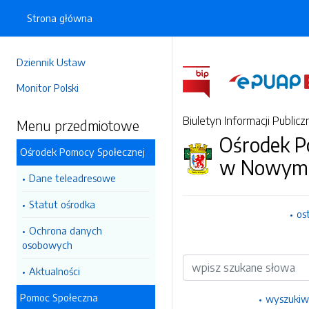
Strona główna
Dziennik Ustaw
Monitor Polski
Biuletyn Informacji Publicz
Menu przedmiotowe
Ośrodek P
Ośrodek Pomocy Społecznej
w Nowym 
Dane teleadresowe
Statut ośrodka
os
Ochrona danych
osobowych
Wyszukiwarka
Aktualności
Pomoc Społeczna
wyszukiw