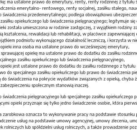
kę: ma ustalone prawo do emerytury, renty, renty rodzinnej z tytułu
iadczenia emerytalno- rentowego, renty socjalnej, zasiłku stałego, na
b świadczenia przedemerytalnego; podlega obowiązkowo ubezpieczen
zasiłku opiekuńczego lub świadczenia pielęgnacyjnego; legitymuje si
ki została umieszczona w rodzinie zastępczej, z wyjątkiem rodziny 
ią kształcenia, rewalidacji lub rehabilitacji, w placówce zapewniając
kiem podmiotu wykonującego działalność leczniczą, i korzysta w niej 
opieki inna osoba ma ustalone prawo do wcześniejszej emerytury,
 sprawującej opiekę ma ustalone prawo do dodatku do zasiłku rodzinne
alnego zasiłku opiekuńczego lub świadczenia pielęgnacyjnego,
pieki jest ustalone prawo do dodatku do zasiłku rodzinnego z tytułu o
 do specjalnego zasiłku opiekuńczego lub prawo do świadczenia piel
ą do świadczenia na pokrycie wydatków związanych z opieką, chyba ż
abezpieczeniu społecznym stanowią inaczej.
 świadczenia pielęgnacyjnego lub specjalnego zasiłku opiekuńczego pr
ymi opieki przyznaje się tylko jedno świadczenie osobie, która pierws
aca zarobkowa oznacza to wykonywanie pracy na podstawie stosunku 
dczenie usług na podstawie umowy agencyjnej, umowy zlecenia, umowy 
ek rolniczych lub spółdzielni usług rolniczych, a także prowadzenie poz