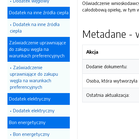
Dodatek węglowy
Oświadczenie wnioskodawcy 
całodobową opiekę, w tym
Dodatek na inne źródła ciepła
Dodatek na inne źródła
Metadane - w
ciepła
Zaświadczenie uprawniające
do zakupu węgla na
Akcja
warunkach preferencyjnych
Dodanie dokumentu:
Zaświadczenie
uprawniające do zakupu
węgla na warunkach
Osoba, która wytworzyła i
preferencyjnych
Ostatnia aktualizacja:
Dodatek elektryczny
Dodatek elektryczny
Bon energetyczny
Bon energetyczny