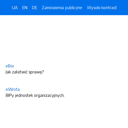
UA
EN
DE
Zamówienia publiczne
Wysoki kontrast
eBoi
Jak załatwić sprawę?
eWrota
BIPy jednostek organizacyjnych.