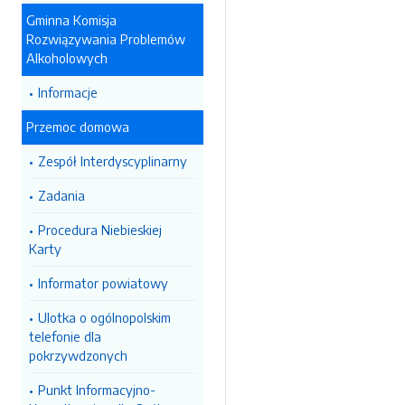
Gminna Komisja
Rozwiązywania Problemów
Alkoholowych
Informacje
Przemoc domowa
Zespół Interdyscyplinarny
Zadania
Procedura Niebieskiej
Karty
Informator powiatowy
Ulotka o ogólnopolskim
telefonie dla
pokrzywdzonych
Punkt Informacyjno-