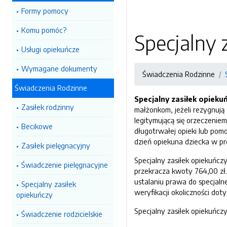
Formy pomocy
Komu pomóc?
Specjalny 
Usługi opiekuńcze
Wymagane dokumenty
Świadczenia Rodzinne
Świadczenia Rodzinne
Specjalny zasiłek opieku
Zasiłek rodzinny
małżonkom, jeżeli rezygnują 
legitymującą się orzeczenie
Becikowe
długotrwałej opieki lub pom
dzień opiekuna dziecka w proc
Zasiłek pielęgnacyjny
Specjalny zasiłek opiekuńczy
Świadczenie pielęgnacyjne
przekracza kwoty 764,00 zł. 
ustalaniu prawa do specjal
Specjalny zasiłek
weryfikacji okoliczności do
opiekuńczy
Specjalny zasiłek opiekuńczy 
Świadczenie rodzicielskie