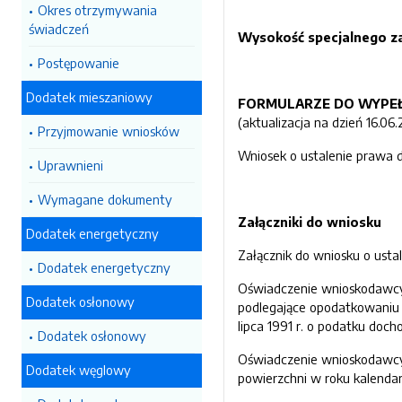
Okres otrzymywania
świadczeń
Wysokość specjalnego za
Postępowanie
Dodatek mieszaniowy
FORMULARZE DO WYPEŁ
(aktualizacja na dzień 16.06.
Przyjmowanie wniosków
Wniosek o ustalenie prawa 
Uprawnieni
Wymagane dokumenty
Załączniki do wniosku
Dodatek energetyczny
Załącznik do wniosku o usta
Dodatek energetyczny
Oświadczenie wnioskodawcy 
Dodatek osłonowy
podlegające opodatkowaniu p
lipca 1991 r. o podatku do
Dodatek osłonowy
Oświadczenie wnioskodawcy 
Dodatek węglowy
powierzchni w roku kalend