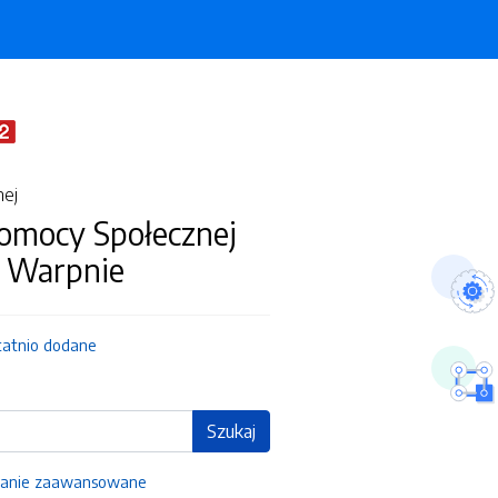
nej
omocy Społecznej
Warpnie
tatnio dodane
Szukaj
anie zaawansowane