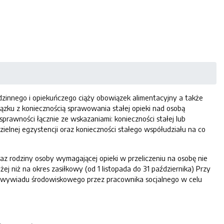
dzinnego i opiekuńczego ciąży obowiązek alimentacyjny a także
zku z koniecznością sprawowania stałej opieki nad osobą
prawności łącznie ze wskazaniami: konieczności stałej lub
ielnej egzystencji oraz konieczności stałego współudziału na co
raz rodziny osoby wymagającej opieki w przeliczeniu na osobę nie
j niż na okres zasiłkowy (od 1 listopada do 31 października) Przy
o wywiadu środowiskowego przez pracownika socjalnego w celu