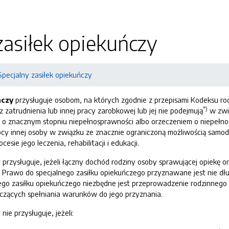
zasiłek opiekuńczy
Specjalny zasiłek opiekuńczy
ńczy
przysługuje osobom, na których zgodnie z przepisami Kodeksu ro
*)
z zatrudnienia lub innej pracy zarobkowej lub jej nie podejmują
w zwią
m o znacznym stopniu niepełnosprawności albo orzeczeniem o niepełnos
ocy innej osoby w związku ze znacznie ograniczoną możliwością samodz
esie jego leczenia, rehabilitacji i edukacji.
 przysługuje, jeżeli łączny dochód rodziny osoby sprawującej opiekę o
Prawo do specjalnego zasiłku opiekuńczego przyznawane jest nie dłuże
nego zasiłku opiekuńczego niezbędne jest przeprowadzenie rodzinneg
tyczących spełniania warunków do jego przyznania.
nie przysługuje, jeżeli: