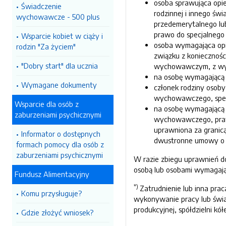
osoba sprawująca opie
Świadczenie
rodzinnej i innego św
wychowawcze - 500 plus
przedemerytalnego lu
prawo do specjalnego 
Wsparcie kobiet w ciąży i
osoba wymagająca opie
rodzin "Za życiem"
związku z koniecznośc
"Dobry start" dla ucznia
wychowawczym, z wyjąt
na osobę wymagającą 
Wymagane dokumenty
członek rodziny osoby
wychowawczego, specj
Wsparcie dla osób z
na osobę wymagającą o
zaburzeniami psychicznymi
wychowawczego, prawo
uprawniona za granic
Informator o dostępnych
dwustronne umowy o z
formach pomocy dla osób z
zaburzeniami psychicznymi
W razie zbiegu uprawnień do
osobą lub osobami wymagając
Fundusz Alimentacyjny
*)
Zatrudnienie lub inna pr
Komu przysługuje?
wykonywanie pracy lub świa
produkcyjnej, spółdzielni kół
Gdzie złożyć wniosek?