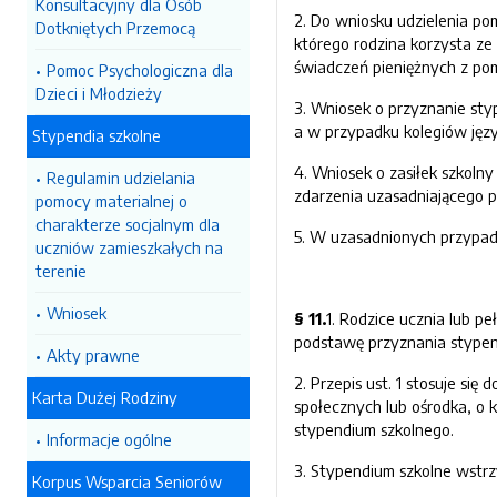
Konsultacyjny dla Osób
2. Do wniosku udzielenia po
Dotkniętych Przemocą
którego rodzina korzysta ze
świadczeń pieniężnych z po
Pomoc Psychologiczna dla
Dzieci i Młodzieży
3. Wniosek o przyznanie st
a w przypadku kolegiów języ
Stypendia szkolne
4. Wniosek o zasiłek szkol
Regulamin udzielania
zdarzenia uzasadniającego p
pomocy materialnej o
charakterze socjalnym dla
5. W uzasadnionych przypad
uczniów zamieszkałych na
terenie
Wniosek
§ 11.
1. Rodzice ucznia lub p
podstawę przyznania stypen
Akty prawne
2. Przepis ust. 1 stosuje si
Karta Dużej Rodziny
społecznych lub ośrodka, o 
stypendium szkolnego.
Informacje ogólne
3. Stypendium szkolne wstrz
Korpus Wsparcia Seniorów