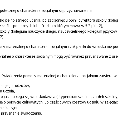
połecznej o charakterze socjalnym są przyznawane na:
bo pełnoletniego ucznia, po zaciągnięciu opinii dyrektora szkoły (kol
służb społecznych lub ośrodka o którym mowa w § 2 pkt. 2),
szkoły (kolegium nauczycielskiego, nauczycielskiego kolegium językó
2).
cy materialnej o charakterze socjalnym i załączniki do wniosku nie po
rialnej o charakterze socjalnym mogą być również przyznawane z urz
e świadczenia pomocy materialnej o charakterze socjalnym zawiera w 
ia i jego rodziców,
a ucznia,
, o jakie ubiega się wnioskodawca (stypendium szkolne, zasiłek szkoln
ię o pokrycie całkowitych lub częściowych kosztów udziału w zajęciach
edukacyjne,
 przyznanie świadczenia.