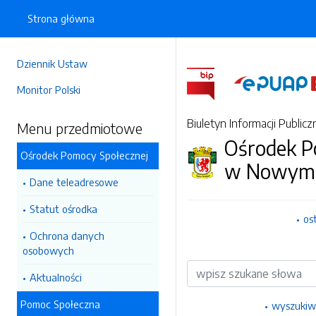
Strona główna
Dziennik Ustaw
Monitor Polski
Biuletyn Informacji Publicz
Menu przedmiotowe
Ośrodek P
Ośrodek Pomocy Społecznej
w Nowym 
Dane teleadresowe
Statut ośrodka
os
Ochrona danych
osobowych
Wyszukiwarka
Aktualności
Pomoc Społeczna
wyszukiw