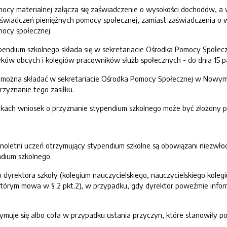
mocy materialnej załącza się zaświadczenie o wysokości dochodów, a 
 świadczeń pieniężnych pomocy społecznej, zamiast zaświadczenia o 
mocy społecznej.
ypendium szkolnego składa się w sekretariacie Ośrodka Pomocy Społe
ków obcych i kolegiów pracowników służb społecznych - do dnia 15 p
ny można składać w sekretariacie Ośrodka Pomocy Społecznej w Nowym
rzyznanie tego zasiłku.
kach wniosek o przyznanie stypendium szkolnego może być złożony p
ełnoletni uczeń otrzymujący stypendium szkolne są obowiązani niezwło
dium szkolnego.
ę do dyrektora szkoły (kolegium nauczycielskiego, nauczycielskiego ko
którym mowa w § 2 pkt.2), w przypadku, gdy dyrektor poweźmie infor
ymuje się albo cofa w przypadku ustania przyczyn, które stanowiły 