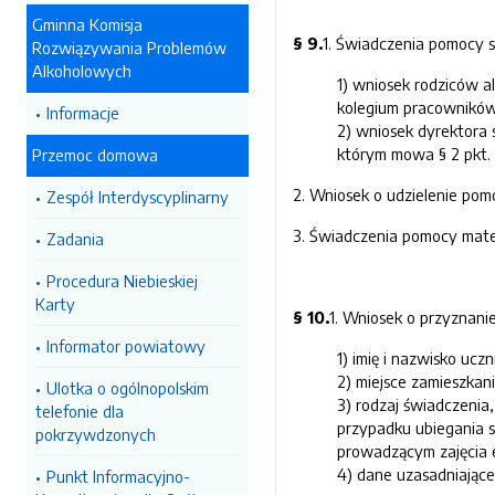
Gminna Komisja
§ 9.
1. Świadczenia pomocy s
Rozwiązywania Problemów
Alkoholowych
1) wniosek rodziców al
kolegium pracowników 
Informacje
2) wniosek dyrektora 
którym mowa § 2 pkt. 
Przemoc domowa
2. Wniosek o udzielenie pomo
Zespół Interdyscyplinarny
3. Świadczenia pomocy mate
Zadania
Procedura Niebieskiej
Karty
§ 10.
1. Wniosek o przyznani
Informator powiatowy
1) imię i nazwisko uczn
2) miejsce zamieszkani
Ulotka o ogólnopolskim
3) rodzaj świadczenia
telefonie dla
przypadku ubiegania s
pokrzywdzonych
prowadzącym zajęcia 
4) dane uzasadniające
Punkt Informacyjno-