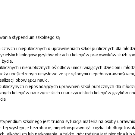
ania stypendium szkolnego są:
licznych i niepublicznych o uprawnieniach szkół publicznych dla młodz
zycielskich kolegiów języków obcych i kolegiów pracowników służb społ
 życia,
icznych i niepublicznych ośrodków umożliwiających dzieciom i młodzi
zieży upośledzonym umysłowo ze sprzężonymi niepełnosprawnościami, 
alizacji obowiązku nauki,
epubliczynych nieposiadających uprawnień szkół publicznych dla młodzi
znych kolegiów nauczycielskich i nauczycielskich kolegiów języków obc
cia.
typendium szkolnego jest trudna sytuacja materialna osoby uprawnion
e tej występuje bezrobocie, niepełnosprawność, ciężka lub długotrwała
 alkoholizm lub narkomania, a także, gdy rodzina jest niepełna lub 