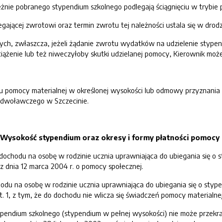
leżnie pobranego stypendium szkolnego podlegają ściągnięciu w trybie
gającej zwrotowi oraz termin zwrotu tej należności ustala się w drodz
ch, zwłaszcza, jeżeli żądanie zwrotu wydatków na udzielenie stypend
ążenie lub też niweczyłoby skutki udzielanej pomocy, Kierownik może
iu pomocy materialnej w określonej wysokości lub odmowy przyznania
dwoławczego w Szczecinie.
. Wysokość stypendium oraz okresy i formy płatności pomocy 
 dochodu na osobę w rodzinie ucznia uprawniająca do ubiegania się o 
y z dnia 12 marca 2004 r. o pomocy społecznej.
odu na osobę w rodzinie ucznia uprawniająca do ubiegania się o stypen
. 1, z tym, że do dochodu nie wlicza się świadczeń pomocy materialnej
pendium szkolnego (stypendium w pełnej wysokości) nie może przekra