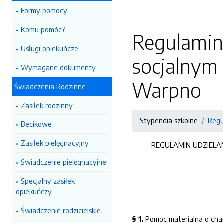
Formy pomocy
Komu pomóc?
Regulamin 
Usługi opiekuńcze
socjalnym
Wymagane dokumenty
Warpno
Świadczenia Rodzinne
Zasiłek rodzinny
Stypendia szkolne
Regu
Becikowe
Zasiłek pielęgnacyjny
REGULAMIN UDZIELA
Świadczenie pielęgnacyjne
Specjalny zasiłek
opiekuńczy
Świadczenie rodzicielskie
§ 1.
Pomoc materialna o char