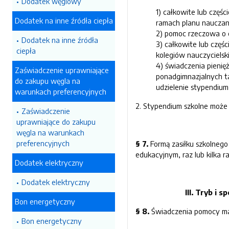
Dodatek węglowy
1) całkowite lub czę
Dodatek na inne źródła ciepła
ramach planu nauczani
2) pomoc rzeczowa o 
Dodatek na inne źródła
3) całkowite lub częś
ciepła
kolegiów nauczycielsk
4) świadczenia pienięż
Zaświadczenie uprawniające
ponadgimnazjalnych ta
do zakupu węgla na
udzielenie stypendium
warunkach preferencyjnych
2. Stypendium szkolne może b
Zaświadczenie
uprawniające do zakupu
węgla na warunkach
preferencyjnych
§ 7.
Formą zasiłku szkolneg
edukacyjnym, raz lub kilka 
Dodatek elektryczny
Dodatek elektryczny
III. Tryb i
Bon energetyczny
§ 8.
Świadczenia pomocy mat
Bon energetyczny