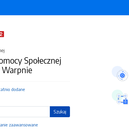
nej
omocy Społecznej
Warpnie
tatnio dodane
Szukaj
anie zaawansowane