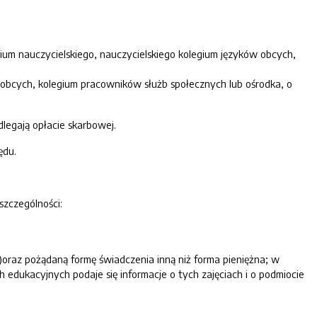
egium nauczycielskiego, nauczycielskiego kolegium języków obcych,
w obcych, kolegium pracowników służb społecznych lub ośrodka, o
dlegają opłacie skarbowej.
ędu.
szczególności:
y)oraz pożądaną formę świadczenia inną niż forma pieniężna; w
 edukacyjnych podaje się informacje o tych zajęciach i o podmiocie