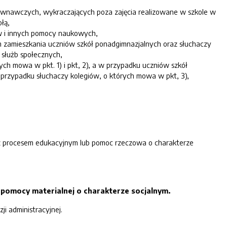
równawczych, wykraczających poza zajęcia realizowane w szkole w
łą,
w i innych pomocy naukowych,
m zamieszkania uczniów szkół ponadgimnazjalnych oraz słuchaczy
 służb społecznych,
ych mowa w pkt. 1) i pkt, 2), a w przypadku uczniów szkół
w przypadku słuchaczy kolegiów, o których mowa w pkt, 3),
 z procesem edukacyjnym lub pomoc rzeczowa o charakterze
ń pomocy materialnej o charakterze socjalnym.
i administracyjnej.