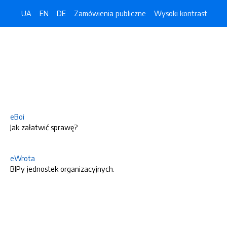
UA
EN
DE
Zamówienia publiczne
Wysoki kontrast
eBoi
Jak załatwić sprawę?
eWrota
BIPy jednostek organizacyjnych.