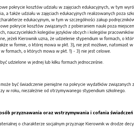
ściowe pokrycie kosztów udziału w zajęciach edukacyjnych, w tym wy
a, a także udziału w zajęciach edukacyjnych realizowanych poza szko
charakterze edukacyjnym, w tym w szczególności zakup podręcznikó
ciowe pokrycie kosztów związanych z pobieraniem nauki poza miejsce
ich, nauczycielskich kolegiów języków obcych i kolegiów pracowników
ne, jeżeli Kierownik uzna, że udzielenie stypendium w formach, o któr
kże w formie, o której mowa w pkt. 3), nie jest możliwe, natomiast 
 w formach, o których mowa w pkt. 1) - 3) nie jest celowe.
yć udzielone w jednej lub kilku formach jednocześnie.
o może być świadczenie pieniężne na pokrycie wydatków związanych
razy w roku, niezależnie od otrzymywanego stypendium szkolnego.
 sposób przyznawania oraz wstrzymywania i cofania świadcze
erialnej o charakterze socjalnym przyznaje Kierownik w drodze decyzj