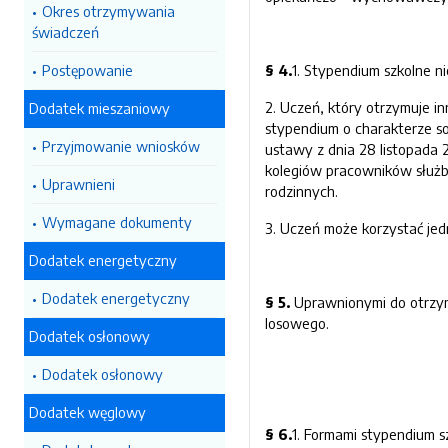
Okres otrzymywania
świadczeń
Postępowanie
§ 4.
1. Stypendium szkolne n
2. Uczeń, który otrzymuje i
Dodatek mieszaniowy
stypendium o charakterze so
Przyjmowanie wniosków
ustawy z dnia 28 listopada 
kolegiów pracowników służb 
Uprawnieni
rodzinnych.
Wymagane dokumenty
3. Uczeń może korzystać je
Dodatek energetyczny
Dodatek energetyczny
§ 5.
Uprawnionymi do otrzyma
losowego.
Dodatek osłonowy
Dodatek osłonowy
Dodatek węglowy
§ 6.
1. Formami stypendium s