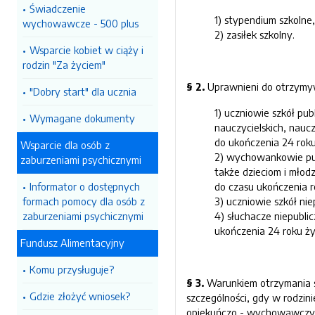
Świadczenie
1) stypendium szkolne,
wychowawcze - 500 plus
2) zasiłek szkolny.
Wsparcie kobiet w ciąży i
rodzin "Za życiem"
§ 2.
Uprawnieni do otrzymyw
"Dobry start" dla ucznia
1) uczniowie szkół pub
Wymagane dokumenty
nauczycielskich, nauc
do ukończenia 24 roku
Wsparcie dla osób z
2) wychowankowie publ
zaburzeniami psychicznymi
także dzieciom i młod
Informator o dostępnych
do czasu ukończenia re
formach pomocy dla osób z
3) uczniowie szkół ni
zaburzeniami psychicznymi
4) słuchacze niepublic
ukończenia 24 roku ży
Fundusz Alimentacyjny
Komu przysługuje?
§ 3.
Warunkiem otrzymania s
Gdzie złożyć wniosek?
szczególności, gdy w rodzini
opiekuńczo - wychowawczych,