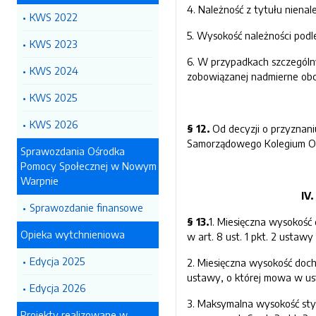
4. Należność z tytułu niena
KWS 2022
5. Wysokość należności podle
KWS 2023
6. W przypadkach szczególny
KWS 2024
zobowiązanej nadmierne obci
KWS 2025
KWS 2026
§ 12.
Od decyzji o przyznan
Samorządowego Kolegium O
Sprawozdania Ośrodka
Pomocy Społecznej w Nowym
Warpnie
IV
Sprawozdanie finansowe
§ 13.
1. Miesięczna wysokość
Opieka wytchnieniowa
w art. 8 ust. 1 pkt. 2 ustaw
Edycja 2025
2. Miesięczna wysokość doch
ustawy, o której mowa w ust
Edycja 2026
3. Maksymalna wysokość sty
Projekty realizowane w