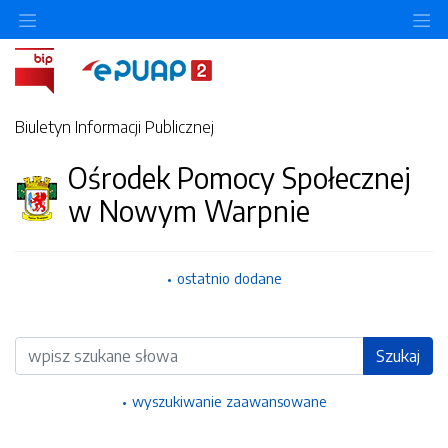
Ukryj/pokaż menu przedmiotowe
Uk
Biuletyn Informacji Publicznej
Ośrodek Pomocy Społecznej
w Nowym Warpnie
ostatnio dodane
Wyszukiwarka
Szukaj
wyszukiwanie zaawansowane