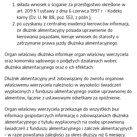
składa wniosek o ściganie za przestępstwo określone w
art. 209 § 1 ustawy z dnia 6 czerwca 1997 r. - Kodeks
karny (Dz. U. Nr 88, poz. 553, z późn.),
po uzyskaniu z centralnej ewidencji kierowców informacji,
że dłużnik alimentacyjny posiada uprawnienie do
kierowania pojazdami, kieruje wniosek do starosty o
zatrzymanie prawa jazdy dłużnika alimentacyjnego.
Organ właściwy dłużnika informuje organ właściwy wierzyciela
oraz komornika sądowego o podjętych działaniach wobec
dłużnika alimentacyjnego oraz o ich efektach.
Dłużnik alimentacyjny jest zobowiązany do zwrotu organowi
właściwemu wierzyciela należności w wysokości świadczeń
wypłaconych z funduszu alimentacyjnego osobie uprawnionej do
alimentów, łącznie z ustawowymi odsetkami za opóźnienie.
Organ właściwy wierzyciela przekazuje do wszystkich biur
informacji gospodarczych informację o zobowiązaniach dłużnika
alimentacyjnego z tytułu wypłaconych na osobę uprawnioną
świadczeń z funduszu alimentacyjnego i zaliczek alimentacyjnych
– w razie powstania zaległości za okres dłuższy niż 6 miesięcy.