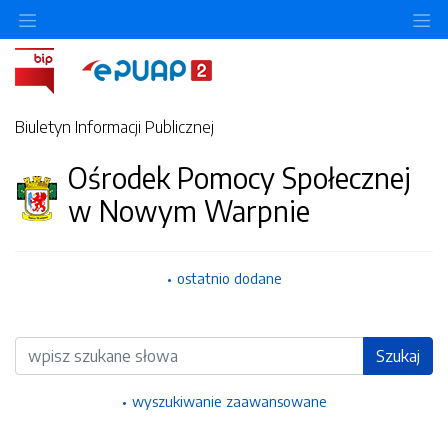
Ukryj/pokaż menu przedmiotowe
Uk
Biuletyn Informacji Publicznej
Ośrodek Pomocy Społecznej
w Nowym Warpnie
ostatnio dodane
Wyszukiwarka
Szukaj
wyszukiwanie zaawansowane