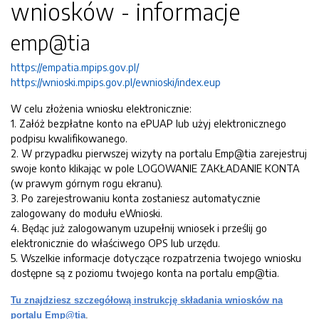
wniosków - informacje
emp@tia
https://empatia.mpips.gov.pl/
https://wnioski.mpips.gov.pl/ewnioski/index.eup
W celu złożenia wniosku elektronicznie:
1. Załóż bezpłatne konto na ePUAP lub użyj elektronicznego
podpisu kwalifikowanego.
2. W przypadku pierwszej wizyty na portalu Emp@tia zarejestruj
swoje konto klikając w pole LOGOWANIE ZAKŁADANIE KONTA
(w prawym górnym rogu ekranu).
3. Po zarejestrowaniu konta zostaniesz automatycznie
zalogowany do modułu eWnioski.
4. Będąc już zalogowanym uzupełnij wniosek i prześlij go
elektronicznie do właściwego OPS lub urzędu.
5. Wszelkie informacje dotyczące rozpatrzenia twojego wniosku
dostępne są z poziomu twojego konta na portalu emp@tia.
Tu znajdziesz szczegółową instrukcję składania wniosków na
portalu Emp@tia
.