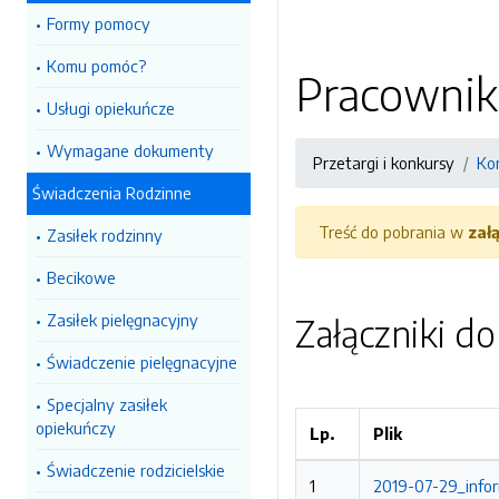
Formy pomocy
Komu pomóc?
Pracownik
Usługi opiekuńcze
Wymagane dokumenty
Przetargi i konkursy
Ko
Świadczenia Rodzinne
Treść do pobrania w
zał
Zasiłek rodzinny
Becikowe
Zasiłek pielęgnacyjny
Załączniki d
Świadczenie pielęgnacyjne
Specjalny zasiłek
opiekuńczy
Lp.
Plik
Świadczenie rodzicielskie
1
2019-07-29_infor