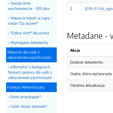
Świadczenie
wychowawcze - 500 plus
2
2019-07-04_oglos
Wsparcie kobiet w ciąży i
rodzin "Za życiem"
"Dobry start" dla ucznia
Metadane - w
Wymagane dokumenty
Akcja
Wsparcie dla osób z
zaburzeniami psychicznymi
Dodanie dokumentu:
Informator o dostępnych
formach pomocy dla osób z
Osoba, która wytworzyła i
zaburzeniami psychicznymi
Ostatnia aktualizacja:
Fundusz Alimentacyjny
Komu przysługuje?
Gdzie złożyć wniosek?