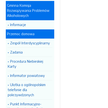
Gminna Komisja
Rozwiązywania Problemów
Alkoholowych
Informacje
Przemoc domowa
Zespół Interdyscyplinarny
Zadania
Procedura Niebieskiej
Karty
Informator powiatowy
Ulotka o ogólnopolskim
telefonie dla
pokrzywdzonych
Punkt Informacyjno-