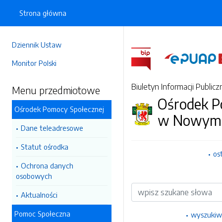
Strona główna
Dziennik Ustaw
Monitor Polski
Biuletyn Informacji Publicz
Menu przedmiotowe
Ośrodek P
Ośrodek Pomocy Społecznej
w Nowym 
Dane teleadresowe
Statut ośrodka
os
Ochrona danych
osobowych
Wyszukiwarka
Aktualności
Pomoc Społeczna
wyszukiw