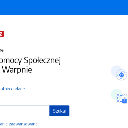
nej
omocy Społecznej
Warpnie
tatnio dodane
Szukaj
anie zaawansowane