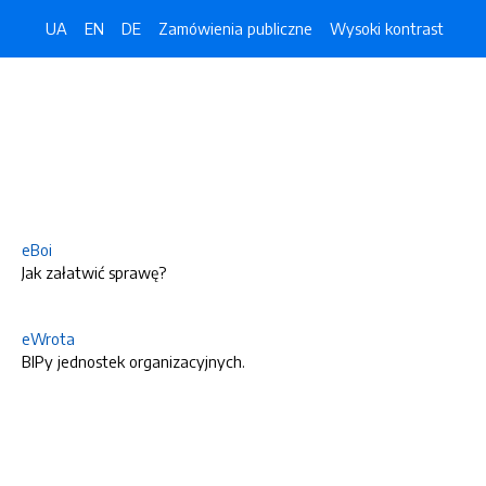
UA
EN
DE
Zamówienia publiczne
Wysoki kontrast
eBoi
Jak załatwić sprawę?
eWrota
BIPy jednostek organizacyjnych.