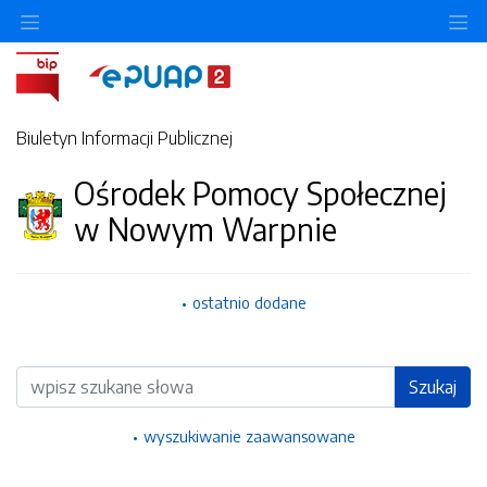
Ukryj/pokaż menu przedmiotowe
Uk
Biuletyn Informacji Publicznej
Ośrodek Pomocy Społecznej
w Nowym Warpnie
ostatnio dodane
Wyszukiwarka
Szukaj
wyszukiwanie zaawansowane