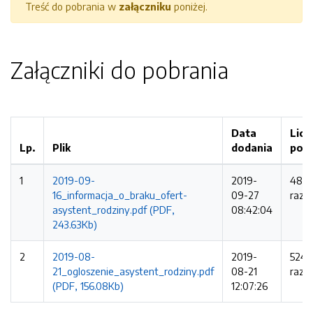
Treść do pobrania w
załączniku
poniżej.
Załączniki do pobrania
Data
Licz
Lp.
Plik
dodania
pob
1
2019-09-
2019-
487
16_informacja_o_braku_ofert-
09-27
razy
asystent_rodziny.pdf (PDF,
08:42:04
243.63Kb)
2
2019-08-
2019-
524
21_ogloszenie_asystent_rodziny.pdf
08-21
razy
(PDF, 156.08Kb)
12:07:26