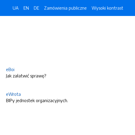
UA
EN
DE
Zamówienia publiczne
Wysoki kontrast
eBoi
Jak załatwić sprawę?
eWrota
BIPy jednostek organizacyjnych.