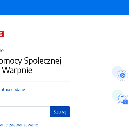
nej
omocy Społecznej
Warpnie
tatnio dodane
Szukaj
anie zaawansowane