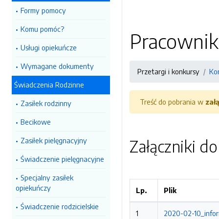
Formy pomocy
Komu pomóc?
Pracownik
Usługi opiekuńcze
Wymagane dokumenty
Przetargi i konkursy
Ko
Świadczenia Rodzinne
Treść do pobrania w
zał
Zasiłek rodzinny
Becikowe
Zasiłek pielęgnacyjny
Załączniki d
Świadczenie pielęgnacyjne
Specjalny zasiłek
opiekuńczy
Lp.
Plik
Świadczenie rodzicielskie
1
2020-02-10_infor