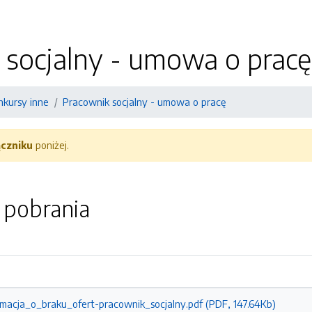
 socjalny - umowa o pracę
nkursy inne
Pracownik socjalny - umowa o pracę
ączniku
poniżej.
o pobrania
macja_o_braku_ofert-pracownik_socjalny.pdf (PDF, 147.64Kb)