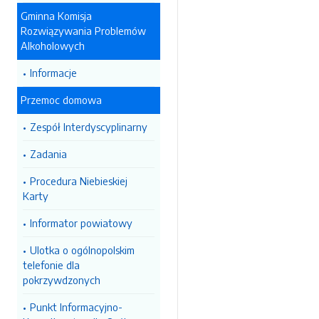
Gminna Komisja
Rozwiązywania Problemów
Alkoholowych
Informacje
Przemoc domowa
Zespół Interdyscyplinarny
Zadania
Procedura Niebieskiej
Karty
Informator powiatowy
Ulotka o ogólnopolskim
telefonie dla
pokrzywdzonych
Punkt Informacyjno-