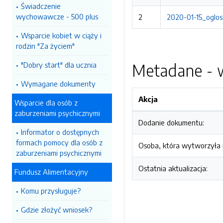
Świadczenie
wychowawcze - 500 plus
2
2020-01-15_oglos
Wsparcie kobiet w ciąży i
rodzin "Za życiem"
"Dobry start" dla ucznia
Metadane - w
Wymagane dokumenty
Akcja
Wsparcie dla osób z
zaburzeniami psychicznymi
Dodanie dokumentu:
Informator o dostępnych
formach pomocy dla osób z
Osoba, która wytworzyła i
zaburzeniami psychicznymi
Ostatnia aktualizacja:
Fundusz Alimentacyjny
Komu przysługuje?
Gdzie złożyć wniosek?