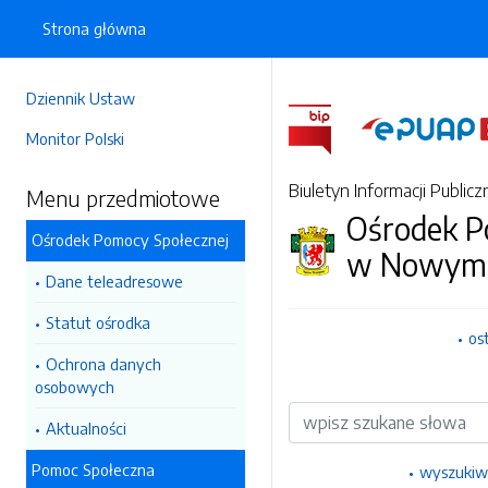
Strona główna
Dziennik Ustaw
Monitor Polski
Biuletyn Informacji Publicz
Menu przedmiotowe
Ośrodek P
Ośrodek Pomocy Społecznej
w Nowym 
Dane teleadresowe
Statut ośrodka
os
Ochrona danych
osobowych
Wyszukiwarka
Aktualności
Pomoc Społeczna
wyszukiw