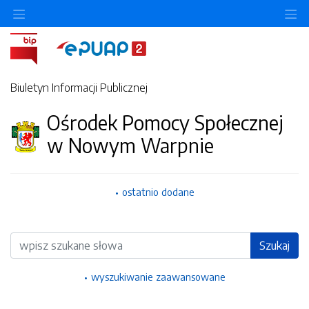
Ukryj/pokaż menu przedmiotowe
Uk
Biuletyn Informacji Publicznej
Ośrodek Pomocy Społecznej
w Nowym Warpnie
ostatnio dodane
Wyszukiwarka
Szukaj
wyszukiwanie zaawansowane