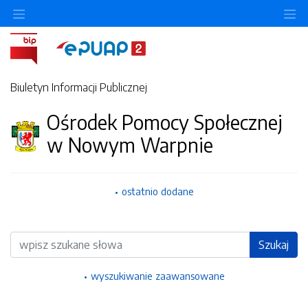
Ukryj/pokaż menu przedmiotowe
Uk
Biuletyn Informacji Publicznej
Ośrodek Pomocy Społecznej
w Nowym Warpnie
ostatnio dodane
Wyszukiwarka
Szukaj
wyszukiwanie zaawansowane